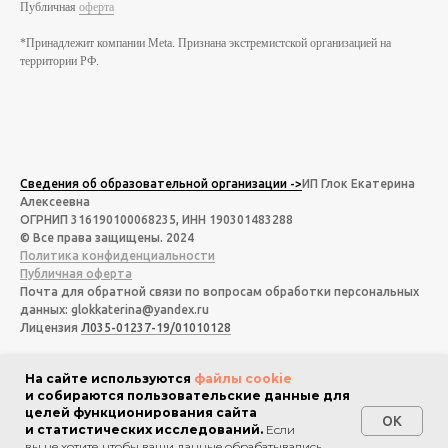
Публичная
оферта
*Принадлежит компании Meta. Признана экстремистской организацией на
территории РФ.
Сведения об образовательной организации ->
ИП Глок Екатерина
Алексеевна
ОГРНИП 316190100068235, ИНН 190301483288
© Все права защищены. 2024
Политика конфиденциальности
Публичная оферта
Почта для обратной связи по вопросам обработки персональных
данных: glokkaterina@yandex.ru
Лицензия
Л035-01237-19/01010128
Контакты отдела заботы
На сайте используются
файлы cookie
и собираются пользовательские данные для
*Принадлежит компании Meta. Признана экстремистской
целей функционирования сайта
организацией на территории РФ.
OK
и статистических исследований.
Если
вы не хотите, чтобы ваши данные обрабатывались,