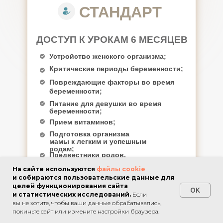
СТАНДАРТ
ДОСТУП К УРОКАМ 6 МЕСЯЦЕВ
Устройство женского организма;
Критические периоды беременности;
Повреждающие факторы во время
беременности;
Питание для девушки во время
беременности;
Прием витаминов;
Подготовка организма
мамы к легким и успешным
родам;
Предвестники родов.
Первый период, первая фаза
На сайте используются
файлы cookie
родов;
Первый период, вторая и третья
и собираются пользовательские данные для
фазы родов. Фильм о родах;
целей функционирования сайта
OK
и статистических исследований.
Если
Потужной период,
Наш сайт использует файлы cookie. Подробнее ознакомиться с
вы не хотите, чтобы ваши данные обрабатывались,
Импритинг, Бондинг;
OK
уведомлением об использовании cookie-файлов можно
покиньте сайт или измените настройки браузера.
здесь
.
Фильм о родах Екатерины
Глок;