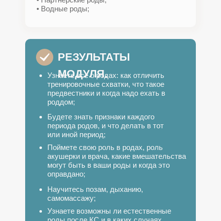
• Водные роды;
РЕЗУЛЬТАТЫ
МОДУЛЯ.
Узнаете всё о родах: как отличить
тренировочные схватки, что такое
предвестники и когда надо ехать в
роддом;
Будете знать признаки каждого
периода родов, и что делать в тот
или иной период;
Поймете свою роль в родах, роль
акушерки и врача, какие вмешательства
могут быть в ваши роды и когда это
оправдано;
Научитесь позам, дыханию,
самомассажу;
Узнаете возможны ли естественные
роды после КС и в каких случаях.