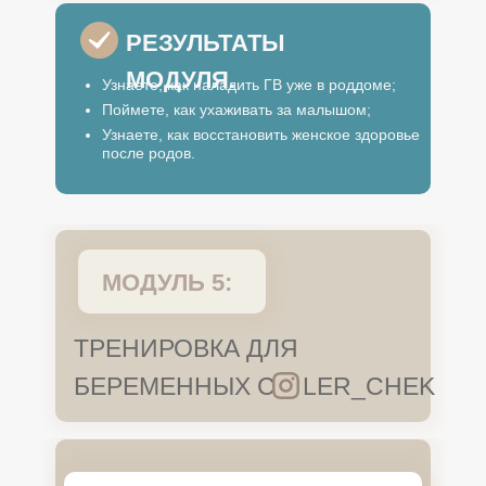
РЕЗУЛЬТАТЫ
МОДУЛЯ.
Узнаете, как наладить ГВ уже в роддоме;
Поймете, как ухаживать за малышом;
Узнаете, как восстановить женское здоровье
после родов.
МОДУЛЬ 5:
ТРЕНИРОВКА ДЛЯ
БЕРЕМЕННЫХ С
LER_CHEK